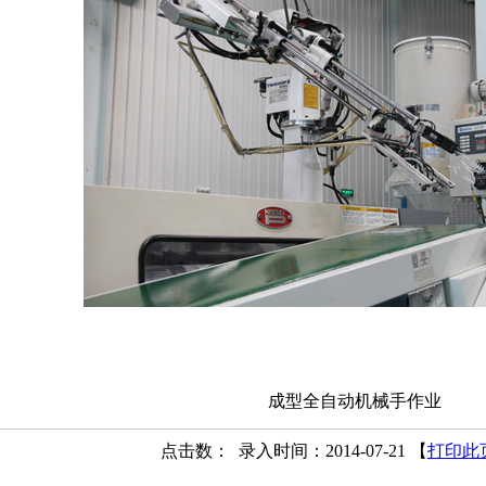
成型全自动机械手作业
点击数：
录入时间：2014-07-21 【
打印此