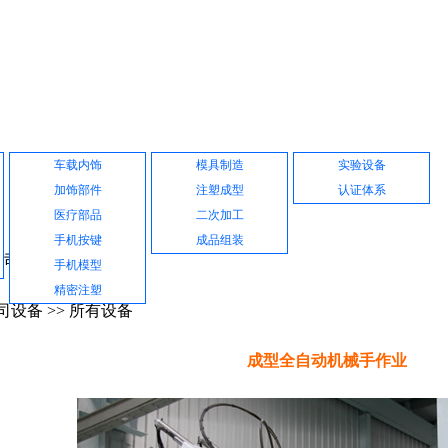
产品展示
公司设备
品质保证
车载内饰
模具制造
实验设备
加饰部件
注塑成型
认证体系
医疗部品
二次加工
手机按键
成品组装
公司设备
手机模型
精密注塑
司设备 >> 所有设备
成型全自动机械手作业