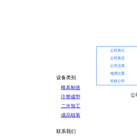
网站首页
公司介绍
公司简介
公司形态
公司沿革
地理位置
设备类别
关联公司
模具制造
公
注塑成型
二次加工
成品组装
联系我们