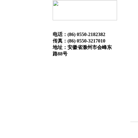
电话：(86) 0550-2182382
传真：(86) 0550-3217010
地址：安徽省滁州市会峰东
路88号