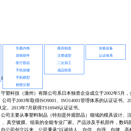
产品展示
公司设备
品质保证
车载内饰
模具制造
实验设备
加饰部件
注塑成型
认证体系
医疗部品
二次加工
手机按键
成品组装
手机模型
公司简介
精密注塑
塑科技（滁州）有限公司系日本独资企业成立于2002年5月，公
，公司于2003年取得ISO9001、ISO14001管理体系的认证证书
定。2013年7月获得TS16949认证证书。
司主要从事塑料制品（特别是外观部品）领域的模具设计、注
）、真空镀膜、组装的全能专业厂家。产品涉及手机部件，数码
公司创立以来，公司秉承“以诚待人、自信、自强、自律、高科