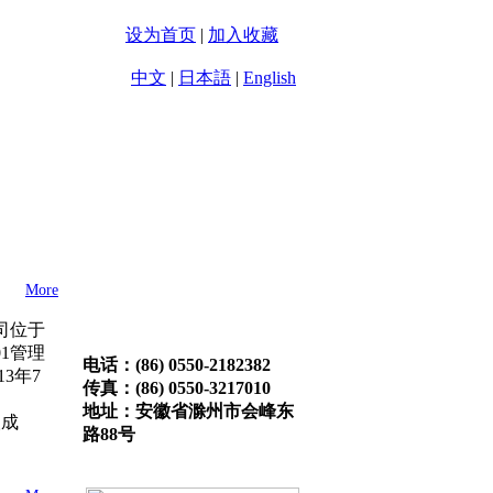
设为首页
|
加入收藏
中文
|
日本語
|
English
企业文化
联系方式
More
司位于
01管理
电话：(86) 0550-2182382
3年7
传真：(86) 0550-3217010
地址：安徽省滁州市会峰东
成
路88号