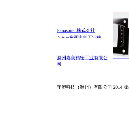
Panasonic 株式会社
Artron东亚电气工业株
北京松下普天通信设
先锋高科技（上海）
滁州嘉美精密工业有限公
NEC（中国）有限公司
车载导航镜片
司
鱼跃集团
守塑科技（滁州）有限公司 2014 版权所有 皖ICP备0